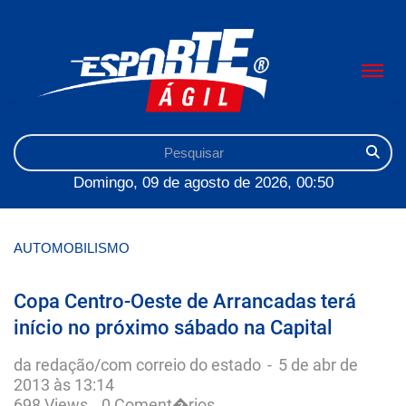
Domingo, 09 de agosto de 2026, 00:50
AUTOMOBILISMO
Copa Centro-Oeste de Arrancadas terá
início no próximo sábado na Capital
da redação/com correio do estado
-
5 de abr de
2013 às 13:14
698 Views
0 Coment�rios