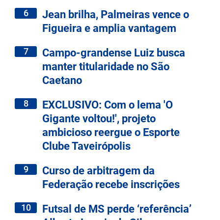
6
Jean brilha, Palmeiras vence o
Figueira e amplia vantagem
7
Campo-grandense Luiz busca
manter titularidade no São
Caetano
8
EXCLUSIVO: Com o lema 'O
Gigante voltou!', projeto
ambicioso reergue o Esporte
Clube Taveirópolis
9
Curso de arbitragem da
Federação recebe inscrições
10
Futsal de MS perde ‘referência’