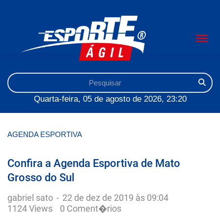
Quarta-feira, 05 de agosto de 2026, 23:20
AGENDA ESPORTIVA
Confira a Agenda Esportiva de Mato
Grosso do Sul
gabriel sato
-
22 de dez de 2019 às 09:04
1124 Views
0 Coment�rios