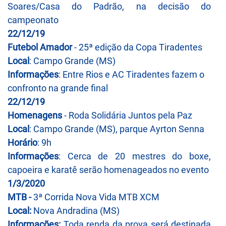
Soares/Casa do Padrão, na decisão do
campeonato
22/12/19
Futebol
Amador
- 25ª edição da Copa Tiradentes
Local
: Campo Grande (MS)
Informações
: Entre Rios e AC Tiradentes fazem o
confronto na grande final
22/12/19
Homenagens
- Roda Solidária Juntos pela Paz
Local
: Campo Grande (MS), parque Ayrton Senna
Horário
: 9h
Informações
: Cerca de 20 mestres do boxe,
capoeira e karatê serão homenageados no evento
1/3/2020
MTB -
3ª Corrida Nova Vida MTB XCM
Local:
Nova Andradina (MS)
Informações:
Toda renda da prova será destinada