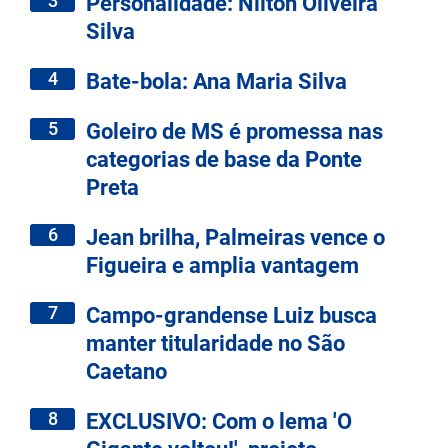
3
Personalidade: Nilton Oliveira
Silva
4
Bate-bola: Ana Maria Silva
5
Goleiro de MS é promessa nas
categorias de base da Ponte
Preta
6
Jean brilha, Palmeiras vence o
Figueira e amplia vantagem
7
Campo-grandense Luiz busca
manter titularidade no São
Caetano
8
EXCLUSIVO: Com o lema 'O