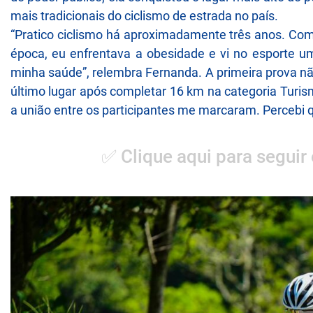
mais tradicionais do ciclismo de estrada no país.
“Pratico ciclismo há aproximadamente três anos. Comec
época, eu enfrentava a obesidade e vi no esporte 
minha saúde”, relembra Fernanda. A primeira prova n
último lugar após completar 16 km na categoria Turis
a união entre os participantes me marcaram. Percebi q
✅ Clique aqui para seguir