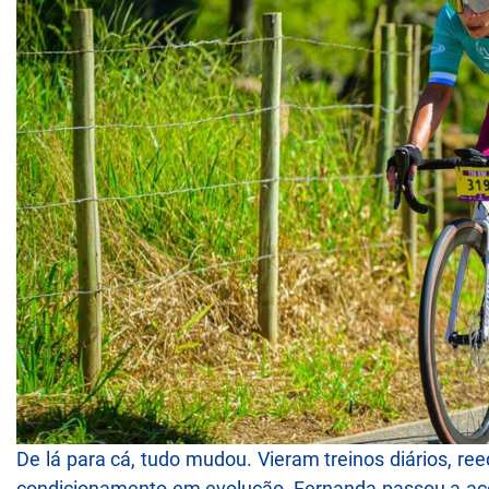
De lá para cá, tudo mudou. Vieram treinos diários, r
condicionamento em evolução, Fernanda passou a ac