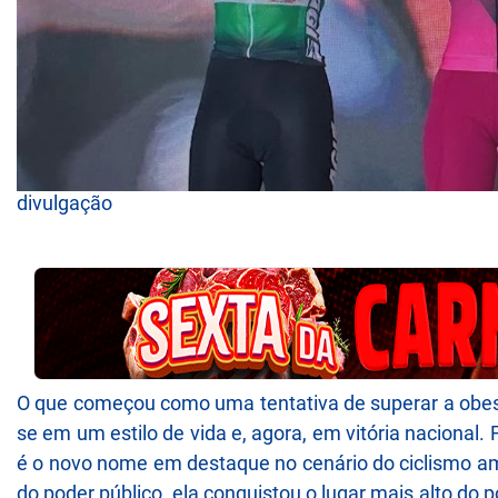
divulgação
O que começou como uma tentativa de superar a obes
se em um estilo de vida e, agora, em vitória nacional
é o novo nome em destaque no cenário do ciclismo ama
do poder público, ela conquistou o lugar mais alto do 