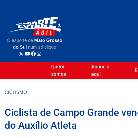
O esporte de
Mato Grosso
do Sul
num só clique
Quem
Anuncie
B
somos
aqui
CICLISMO
Ciclista de Campo Grande ven
do Auxílio Atleta