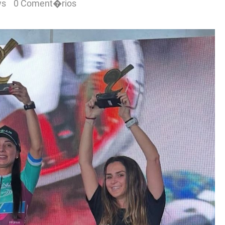
ws
0 Coment�rios