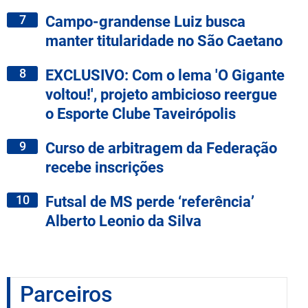
7
Campo-grandense Luiz busca
manter titularidade no São Caetano
8
EXCLUSIVO: Com o lema 'O Gigante
voltou!', projeto ambicioso reergue
o Esporte Clube Taveirópolis
9
Curso de arbitragem da Federação
recebe inscrições
10
Futsal de MS perde ‘referência’
Alberto Leonio da Silva
Parceiros