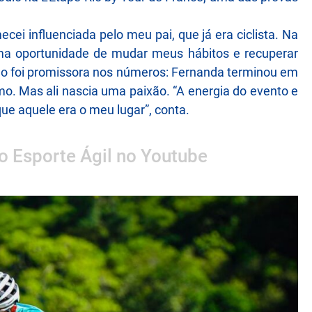
ei influenciada pelo meu pai, que já era ciclista. Na
uma oportunidade de mudar meus hábitos e recuperar
ão foi promissora nos números: Fernanda terminou em
mo. Mas ali nascia uma paixão. “A energia do evento e
ue aquele era o meu lugar”, conta.
 o Esporte Ágil no Youtube