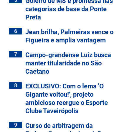
Goleiro de MS é promessa nas
categorias de base da Ponte
Preta
6
Jean brilha, Palmeiras vence o
Figueira e amplia vantagem
7
Campo-grandense Luiz busca
manter titularidade no São
Caetano
8
EXCLUSIVO: Com o lema 'O
Gigante voltou!', projeto
ambicioso reergue o Esporte
Clube Taveirópolis
9
Curso de arbitragem da