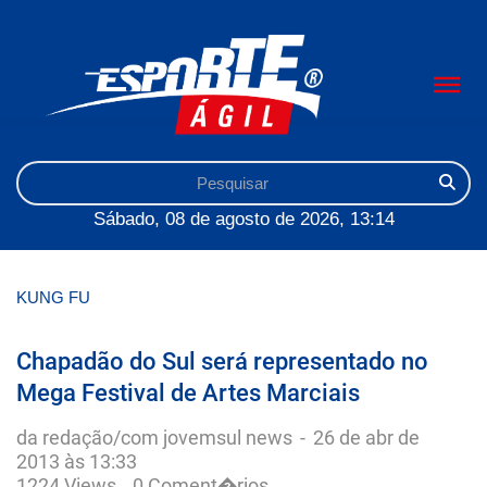
Sábado, 08 de agosto de 2026, 13:14
KUNG FU
Chapadão do Sul será representado no
Mega Festival de Artes Marciais
da redação/com jovemsul news
-
26 de abr de
2013 às 13:33
1224 Views
0 Coment�rios