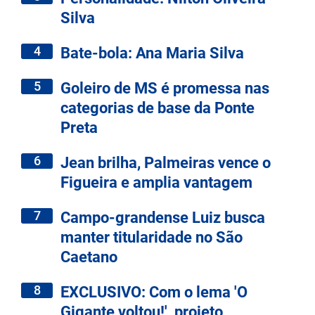
Silva
4
Bate-bola: Ana Maria Silva
5
Goleiro de MS é promessa nas
categorias de base da Ponte
Preta
6
Jean brilha, Palmeiras vence o
Figueira e amplia vantagem
7
Campo-grandense Luiz busca
manter titularidade no São
Caetano
8
EXCLUSIVO: Com o lema 'O
Gigante voltou!', projeto