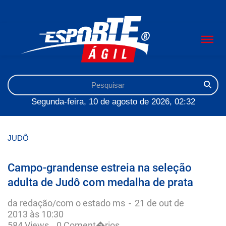
Segunda-feira, 10 de agosto de 2026, 02:32
JUDÔ
Campo-grandense estreia na seleção
adulta de Judô com medalha de prata
da redação/com o estado ms
-
21 de out de
2013 às 10:30
584 Views
0 Coment�rios