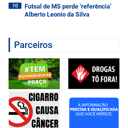
10
Futsal de MS perde ‘referência’
Alberto Leonio da Silva
Parceiros