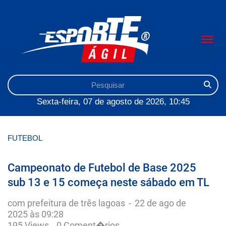
Sexta-feira, 07 de agosto de 2026, 10:45
FUTEBOL
Campeonato de Futebol de Base 2025
sub 13 e 15 começa neste sábado em TL
com prefeitura de três lagoas
-
22 de ago de
2025 às 09:28
195 Views
0 Coment�rios