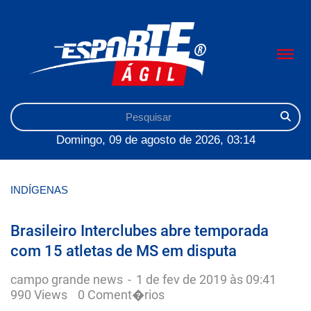
Domingo, 09 de agosto de 2026, 03:14
INDÍGENAS
Brasileiro Interclubes abre temporada
com 15 atletas de MS em disputa
campo grande news
-
1 de fev de 2019 às 09:41
990 Views
0 Coment�rios