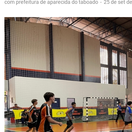
com prefeitura de aparecida do taboado
-
25 de set d