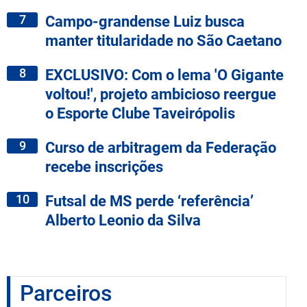
7
Campo-grandense Luiz busca
manter titularidade no São Caetano
8
EXCLUSIVO: Com o lema 'O Gigante
voltou!', projeto ambicioso reergue
o Esporte Clube Taveirópolis
9
Curso de arbitragem da Federação
recebe inscrições
10
Futsal de MS perde ‘referência’
Alberto Leonio da Silva
Parceiros