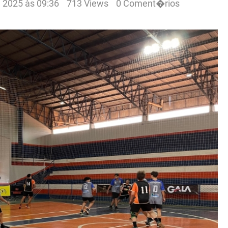
e 2025 às 09:36
713 Views
0 Coment�rios