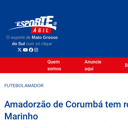
O esporte de
Mato Grosso
do Sul
num só clique
Quem
Anuncie
B
somos
aqui
FUTEBOL AMADOR
Amadorzão de Corumbá tem ro
Marinho