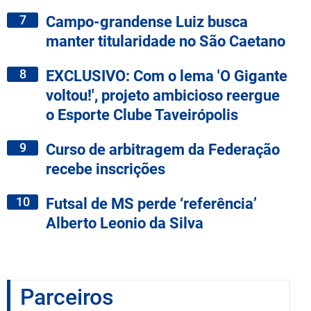
7
Campo-grandense Luiz busca
manter titularidade no São Caetano
8
EXCLUSIVO: Com o lema 'O Gigante
voltou!', projeto ambicioso reergue
o Esporte Clube Taveirópolis
9
Curso de arbitragem da Federação
recebe inscrições
10
Futsal de MS perde ‘referência’
Alberto Leonio da Silva
Parceiros