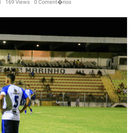
8
169 Views
0 Coment�rios