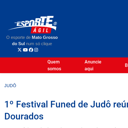
O esporte de
Mato Grosso
do Sul
num só clique
Quem
Anuncie
B
somos
aqui
JUDÔ
1º Festival Funed de Judô reú
Dourados