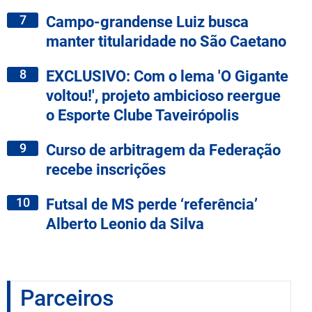
7
Campo-grandense Luiz busca
manter titularidade no São Caetano
8
EXCLUSIVO: Com o lema 'O Gigante
voltou!', projeto ambicioso reergue
o Esporte Clube Taveirópolis
9
Curso de arbitragem da Federação
recebe inscrições
10
Futsal de MS perde ‘referência’
Alberto Leonio da Silva
Parceiros