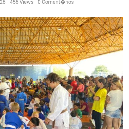
:26
456 Views
0 Coment�rios