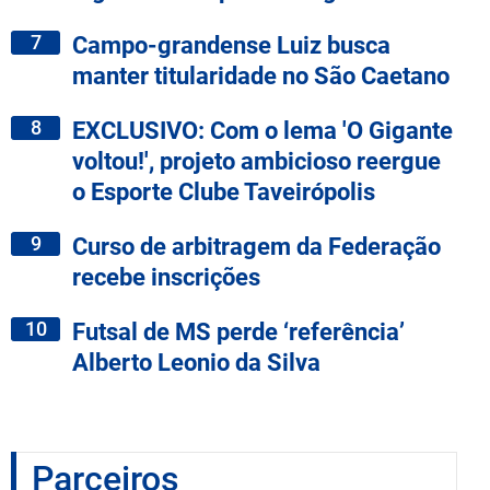
7
Campo-grandense Luiz busca
manter titularidade no São Caetano
8
EXCLUSIVO: Com o lema 'O Gigante
voltou!', projeto ambicioso reergue
o Esporte Clube Taveirópolis
9
Curso de arbitragem da Federação
recebe inscrições
10
Futsal de MS perde ‘referência’
Alberto Leonio da Silva
Parceiros