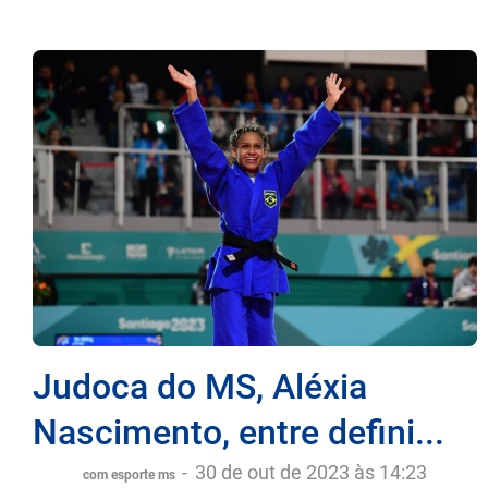
Judoca do MS, Aléxia
Nascimento, entre defini...
-
30 de out de 2023 às 14:23
com esporte ms