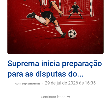
Suprema inicia preparação
para as disputas do...
-
29 de jul de 2026 às 16:35
com supremauems
Continuar lendo