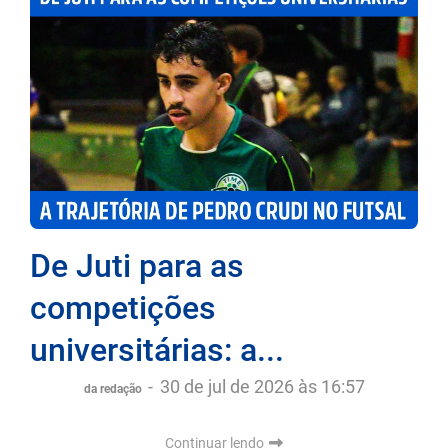
De Juti para as
competições
universitárias: a...
-
30 de jul de 2026 às 16:57
da redação
Continuar lendo